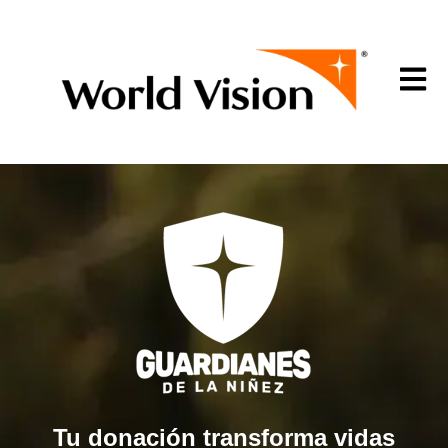
Open m
Tu donación transforma vidas