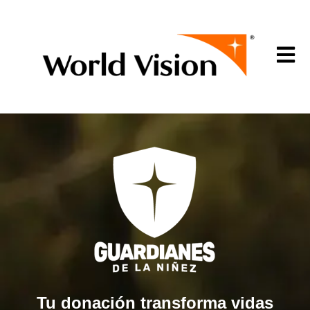
Open m
Tu donación transforma vidas