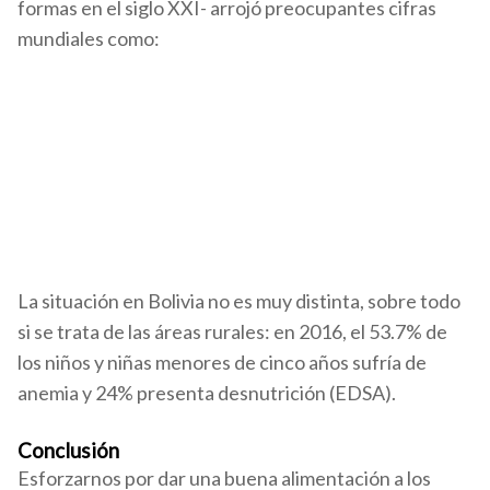
formas en el siglo XXI- arrojó preocupantes cifras
mundiales como:
340 millones de niños sufren carencias de vitaminas y nutrientes
esenciales, como la vitamina A y el hierro.
Solo un 42% de los niños menores de seis meses son alimentados
exclusivamente con leche materna. En paralelo, cada vez es mayor la
cantidad de niños que recibe sucedáneos de leche materna.
Alrededor de un 45% de los niños de entre seis meses y dos años de
edad, no comen ninguna fruta o verdura. Por otro lado, cerca del 60% no
come huevos, productos lácteos, pescado ni carne.
La situación en Bolivia no es muy distinta, sobre todo
si se trata de las áreas rurales: en 2016, el 53.7% de
los niños y niñas menores de cinco años sufría de
anemia y 24% presenta desnutrición (EDSA).
Conclusión
Esforzarnos por dar una buena alimentación a los