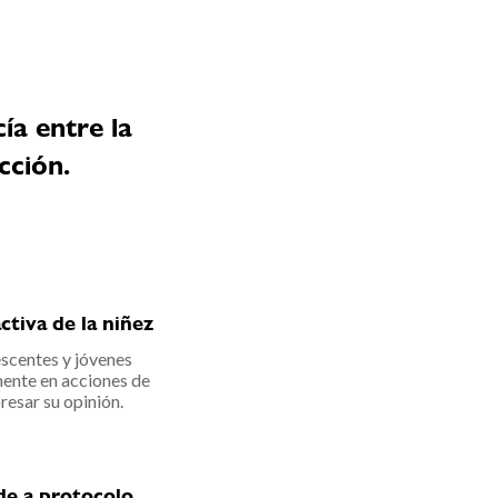
ía entre la
cción.
ctiva de la niñez
escentes y jóvenes
mente en acciones de
resar su opinión.
de a protocolo