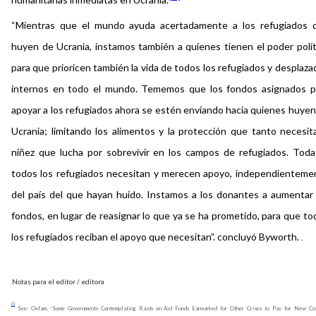
“Mientras que el mundo ayuda acertadamente a los refugiados 
huyen de Ucrania, instamos también a quienes tienen el poder polít
para que prioricen también la vida de todos los refugiados y desplaz
internos en todo el mundo. Tememos que los fondos asignados p
apoyar a los refugiados ahora se estén enviando hacia quienes huyen
Ucrania; limitando los alimentos y la protección que tanto necesita
niñez que lucha por sobrevivir en los campos de refugiados. Toda
todos los refugiados necesitan y merecen apoyo, independienteme
del país del que hayan huido. Instamos a los donantes a aumentar 
fondos, en lugar de reasignar lo que ya se ha prometido, para que to
los refugiados reciban el apoyo que necesitan”. concluyó Byworth.
.
Notas para el editor / editora
[i]
See: Oxfam, ‘Some Governments Contemplating Raids on Aid Funds Earmarked for Other Crises to Pay for New Cos