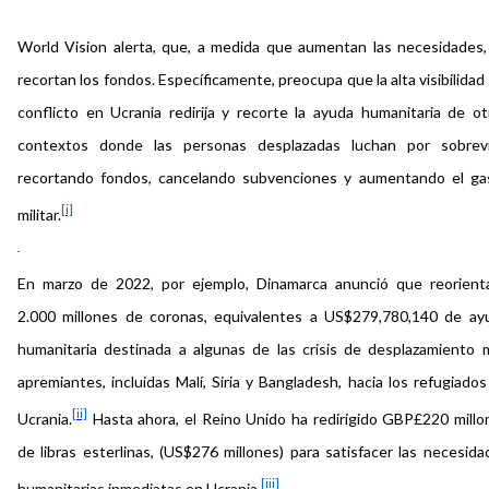
World Vision alerta, que, a medida que aumentan las necesidades,
recortan los fondos. Específicamente, preocupa que la alta visibilidad
conflicto en Ucrania redirija y recorte la ayuda humanitaria de ot
contextos donde las personas desplazadas luchan por sobreviv
recortando fondos, cancelando subvenciones y aumentando el ga
[i]
militar.
En marzo de 2022, por ejemplo, Dinamarca anunció que reorienta
2.000 millones de coronas, equivalentes a US$279,780,140 de ay
humanitaria destinada a algunas de las crisis de desplazamiento 
apremiantes, incluidas Malí, Siria y Bangladesh, hacia los refugiado
[ii]
Ucrania.
Hasta ahora, el Reino Unido ha redirigido GBP£220 millo
de libras esterlinas, (US$276 millones) para satisfacer las necesida
[iii]
humanitarias inmediatas en Ucrania.