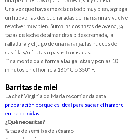
una pizca de polvo para hornear, sal y canela.
Una vez que hayas mezclado todo muy bien, agrega
un huevo, las dos cucharadas de margarina y vuelve
revolver muy bien. Suma las dos tazas de avena, ¾
tazas de leche de almendras o descremada, la
ralladura y el jugo de una naranja, las nueces de
castilla y/o frutas o pasas troceadas.
Finalmente dale forma a las galletas y ponlas 10
minutos en el horno a 180° C o 350° F.
Barritas de miel
La chef Virginia de María recomienda esta
preparación porque es ideal para saciar el hambre
entre comidas
.
¿Qué necesitas?
½ taza de semillas de sésamo