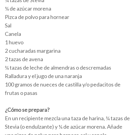
¾ tazas de Stevia
¼ de azúcar morena
Pizca de polvo para hornear
Sal
Canela
1 huevo
2 cucharadas margarina
2 tazas de avena
¾ tazas de leche de almendras o descremadas
Ralladura y el jugo de una naranja
100 gramos de nueces de castilla y/o pedacitos de
frutas o pasas
¿Cómo se prepara?
En un recipiente mezcla una taza de harina, ¾ tazas de
Stevia (o endulzante) y ¼ de azúcar morena. Añade