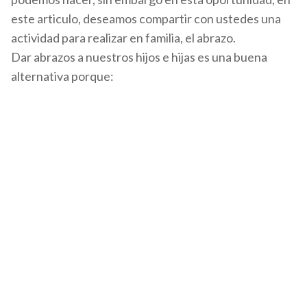
este articulo, deseamos compartir con ustedes una
actividad para realizar en familia, el abrazo.
Dar abrazos a nuestros hijos e hijas es una buena
alternativa porque:
Un abrazo dado con mucho afecto es capaz de producir y activar la
endorfina, o la hormona de la felicidad. Esta sustancia es segregada por el
cerebro y se extiende por todo el cuerpo. Es de esta manera que el
sistema inmunológico del cuerpo se fortalece y se hace mucho más
resistente a los virus y bacterias. Es decir, que genera mejores
condiciones de inmunidad frente a enfermedades como el coronavirus.
Por otro lado un abrazo, que activa la endorfina, puede ayudar a disminuir
el estrés, generando la sensación de seguridad y alivio frente a
situaciones de inestabilidad y miedo que provoca el estar en esta
situación de riesgo. Por lo tanto un abrazo es una muy buena opción para
lograr seguridad, confianza y estabilidad en nuestros hijos e hijas