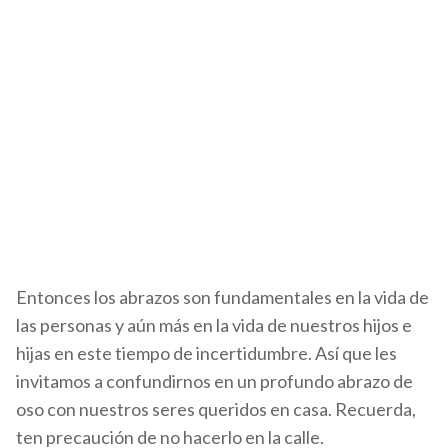
Un abrazo fortalece el sistema inmunitario, activando la creación de
glóbulos blancos importantes para prevenir enfermedades, mejorando
nuestras defensas.
Oxigena los tejidos y aumenta la vida de nuestras células.
Los abrazos también liberan oxitocina, una hormona que activa el sistema
nervioso, regulando nuestra presión arterial.
Entonces los abrazos son fundamentales en la vida de
las personas y aún más en la vida de nuestros hijos e
hijas en este tiempo de incertidumbre. Así que les
invitamos a confundirnos en un profundo abrazo de
oso con nuestros seres queridos en casa. Recuerda,
ten precaución de no hacerlo en la calle.