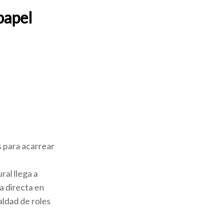
papel
s para acarrear
ral llega a
ia directa en
aldad de roles