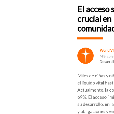
El acceso 
crucial en
comunidad
World Vis
Miércole
Desarrol
Miles de niñas y n
el líquido vital has
Actualmente, la co
69%. El acceso limi
su desarrollo, en l
y obligaciones y en