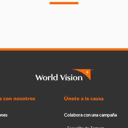
a con nosotros
Únete a la causa
ones
Colabora con una campaña
Escuelita de Ternura