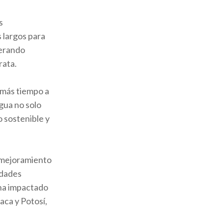
s
s largos para
nerando
rata.
r más tiempo a
gua no solo
o sostenible y
y mejoramiento
idades
 ha impactado
aca y Potosí,