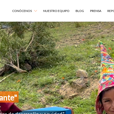
CONÓCENOS
NUESTRO EQUIPO
BLOG
PRENSA
REP
lante
"
tor de desarrollo y equidad
"