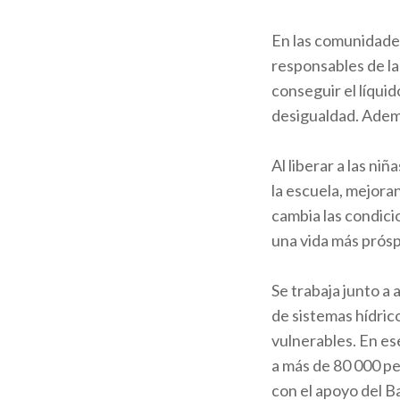
En las comunidades
responsables de la 
conseguir el líqui
desigualdad. Ademá
Al liberar a las ni
la escuela, mejora
cambia las condici
una vida más prósp
Se trabaja junto a 
de sistemas hídric
vulnerables. En e
a más de 80 000 pe
con el apoyo del B