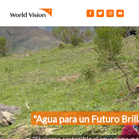
"
Agua para un Futuro Bril
"El acceso sostenible al agua como mo