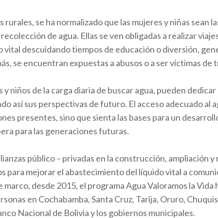
 rurales, se ha normalizado que las mujeres y niñas sean la
recolección de agua. Ellas se ven obligadas a realizar viaje
do vital descuidando tiempos de educación o diversión, ge
s, se encuentran expuestas a abusos o a ser víctimas de t
ñas y niños de la carga diaria de buscar agua, pueden dedica
ndo así sus perspectivas de futuro. El acceso adecuado al a
ones presentes, sino que sienta las bases para un desarroll
era para las generaciones futuras.
alianzas público – privadas en la construcción, ampliación 
os para mejorar el abastecimiento del líquido vital a comun
se marco, desde 2015, el programa Agua Valoramos la Vida
rsonas en Cochabamba, Santa Cruz, Tarija, Oruro, Chuquis
anco Nacional de Bolivia y los gobiernos municipales.