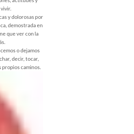
ivir.
cas y dolorosas por
tica, demostrada en
ene que ver con la
ás.
 hacemos o dejamos
ar, decir, tocar,
s propios caminos.