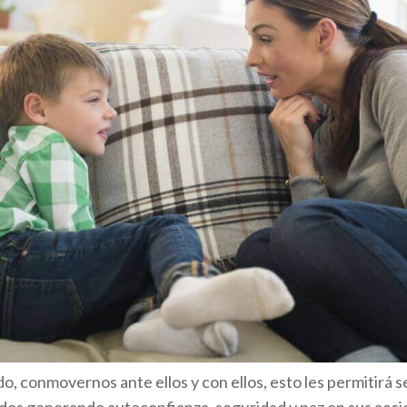
, conmovernos ante ellos y con ellos, esto les permitirá 
os generando autoconfianza, seguridad y paz en sus accio