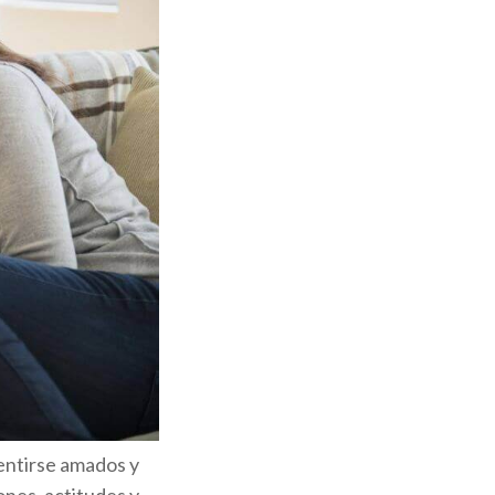
sentirse amados y
nes, actitudes y