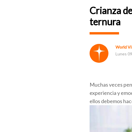
Crianza de
ternura
World Vis
Lunes 09
Muchas veces pens
experiencia y emoc
ellos debemos hace