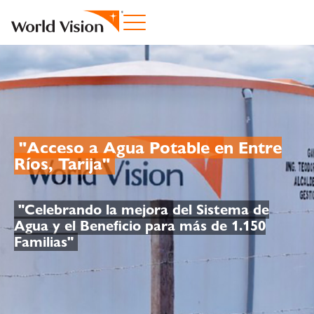
"Acceso a Agua Potable en Entre
Ríos, Tarija
"
"Celebrando la mejora del Sistema de
Agua y el Beneficio para más de 1.150
Familias
"