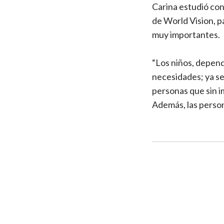
Carina estudió cont
de World Vision, pa
muy importantes.
“Los niños, depend
necesidades; ya se
personas que sin i
Además, las person