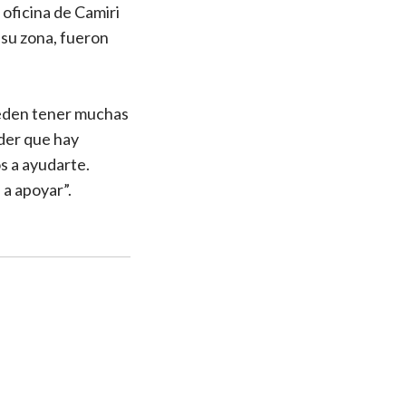
 oficina de Camiri
n su zona, fueron
pueden tener muchas
nder que hay
s a ayudarte.
 a apoyar”.