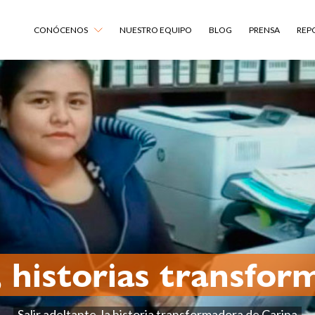
CONÓCENOS
NUESTRO EQUIPO
BLOG
PRENSA
REP
 historias transfo
Salir adeltante, la historia transformadora de Carina