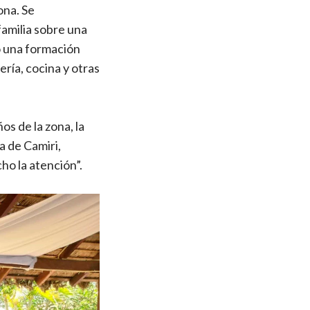
ona. Se
amilia sobre una
ió una formación
ría, cocina y otras
os de la zona, la
a de Camiri,
ho la atención”.