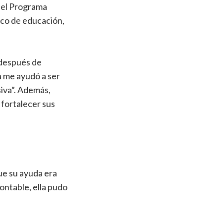
 del Programa
ico de educación,
 después de
a me ayudó a ser
siva”. Además,
 fortalecer sus
ue su ayuda era
ontable, ella pudo