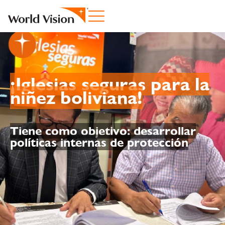
¡Iglesias seguras para la
niñez boliviana!
Tiene como objetivo: desarrollar
p
olíticas
i
nternas de
p
rotección