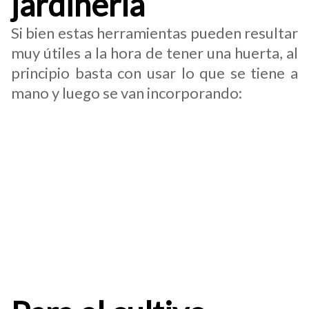
jardinería
Si bien estas herramientas pueden resultar
muy útiles a la hora de tener una huerta, al
principio basta con usar lo que se tiene a
mano y luego se van incorporando:
Pico removedor
: esencial para facilitar la
construcción de una huerta en un jardín.
Rastrillo
: súper útiles para arar la tierra
antes de sembrar y luego de la cosecha
para juntar los residuos.
Pala:
para verter la tierra e incluso hacer
trasplantes con más prolijidad.