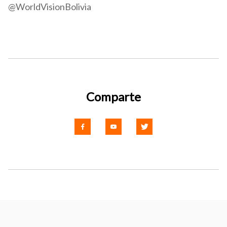
@WorldVisionBolivia
Comparte