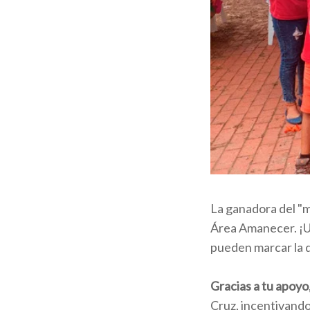
La ganadora del "m
Área Amanecer. ¡Un
pueden marcar la d
Gracias a tu apoyo
Cruz, incentivand