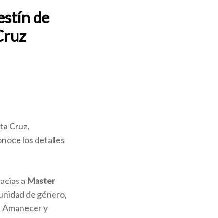
estín de
Cruz
ta Cruz,
noce los detalles
racias a
Master
 unidad de género,
0, Amanecer y