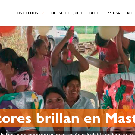
CONÓCENOS
NUESTRO EQUIPO
BLOG
PRENSA
REP
res brillan en Ma
n festín de sabores y alimentación saludable en Santa Cru