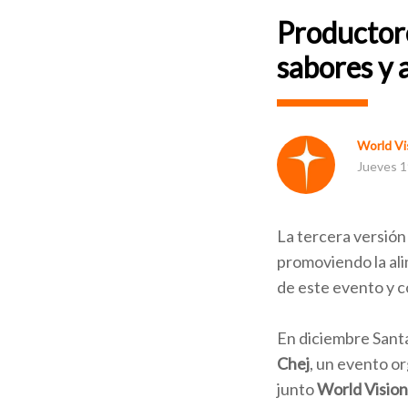
Productore
sabores y 
World Vis
Jueves 1
La tercera versión
promoviendo la ali
de este evento y 
En diciembre Santa
Chej
, un evento o
junto
World Vision