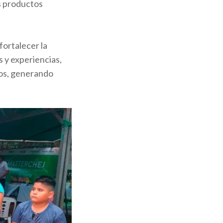
os productos
fortalecer la
s y experiencias,
tos, generando