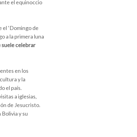
ante el equinoccio
ue el ‘Domingo de
o a la primera luna
 suele celebrar
gentes en los
cultura y la
o el país.
sitas a iglesias,
ión de Jesucristo.
Bolivia y su