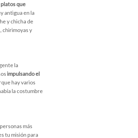
 platos que
y antigua en la
che y chicha de
 chirimoyas y
gente la
sos
impulsando el
que hay varios
había la costumbre
s personas más
es tu misión para