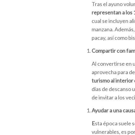
Tras el ayuno volun
representan a los 
cual se incluyen al
manzana. Además, 
pacay, así como bi
Compartir con fami
Al convertirse en 
aprovecha para des
turismo al interior 
días de descanso u
de invitar a los vec
Ayudar a una causa
E
sta época suele s
vulnerables, es por