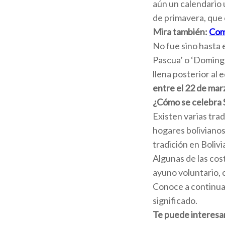
aún un calendario 
de primavera, que 
Mira también:
Com
No fue sino hasta 
Pascua’ o ‘Domingo
llena posterior al
entre el 22 de marz
¿Cómo se celebra 
Existen varias tra
hogares bolivianos.
tradición en Boliv
Algunas de las cost
ayuno voluntario, 
Conoce a continuac
significado.
Te puede interesa