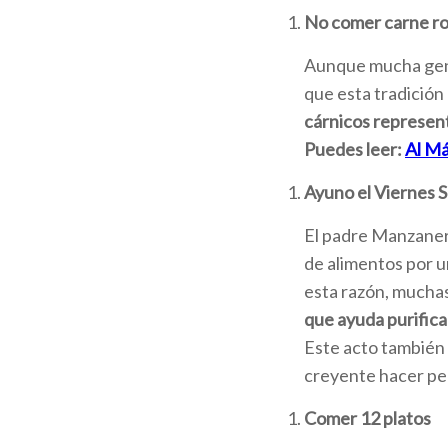
No comer carne ro
Aunque mucha gent
que esta tradición
cárnicos represent
Puedes leer:
Al Má
Ayuno el Viernes 
El padre Manzanera
de alimentos por u
esta razón, muchas
que ayuda purificar
Este acto también
creyente hacer pe
Comer 12 platos