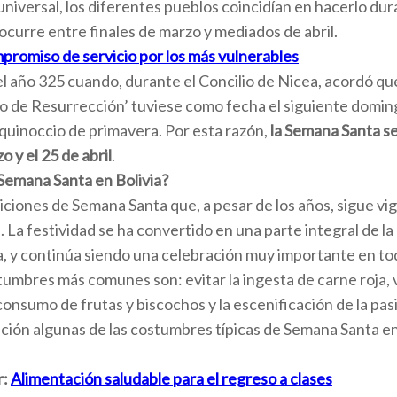
universal, los diferentes pueblos coincidían en hacerlo dur
ocurre entre finales de marzo y mediados de abril.
promiso de servicio por los más vulnerables
el año 325 cuando, durante el Concilio de Nicea, acordó q
 de Resurrección’ tuviese como fecha el siguiente doming
 equinoccio de primavera. Por esta razón,
la Semana Santa se
o y el 25 de abril
.
Semana Santa en Bolivia?
diciones de Semana Santa que, a pesar de los años, sigue vi
 La festividad se ha convertido en una parte integral de la 
ia, y continúa siendo una celebración muy importante en tod
umbres más comunes son: evitar la ingesta de carne roja, vi
consumo de frutas y biscochos y la escenificación de la pas
ión algunas de las costumbres típicas de Semana Santa en 
r:
Alimentación saludable para el regreso a clases